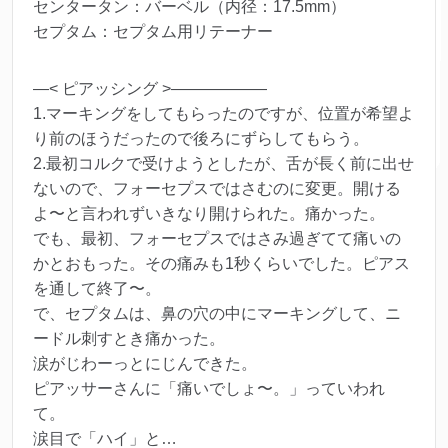
センタータン：バーベル（内径：17.5mm）
セプタム：セプタム用リテーナー
—< ピアッシング >——————
1.マーキングをしてもらったのですが、位置が希望よ
り前のほうだったので後ろにずらしてもらう。
2.最初コルクで受けようとしたが、舌が長く前に出せ
ないので、フォーセプスではさむのに変更。開ける
よ〜と言われずいきなり開けられた。痛かった。
でも、最初、フォーセプスではさみ過ぎてて痛いの
かとおもった。その痛みも1秒くらいでした。ピアス
を通して終了〜。
で、セプタムは、鼻の穴の中にマーキングして、ニ
ードル刺すとき痛かった。
涙がじわーっとにじんできた。
ピアッサーさんに「痛いでしょ〜。」っていわれ
て。
涙目で「ハイ」と…