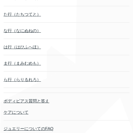
た行（たちつてと）
な行（なにぬねの）
は行（はひふへほ）
ま行（まみむめも）
ら行（らりるれろ）
ボディピアス質問と答え
ケアについて
ジュエリーについてのFAQ