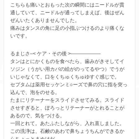
こちらも痛いとおもった次の瞬間にはニードルが貫
通していて、ニードルが通ってしまえば、後はぜん
ぜんいたくありませんでした。
痛みはタンスの角に足の小指ぶつけるのより痛くな
いです。
るまじさ–< ケア・その後 >——————
タンはとにかくものを食べたら、歯みがきそしてイ
ソジン（うがい用カバの絵がのってるやつ）でうが
いじゃなくて、口をくちゅくちゅゆすぐ感じで。
セプタムは薬用セッケンミ○ーズで鼻の穴に指を突っ
込んで、泡をのせる。
たまにリテーナーをスライドさせてみる。スライド
させすぎると、ぽろっとリテーナーがとれることが
あるので、気をつける。
一回とれて。あたふたしながら、入れ直しました。
この洗浄は、石鹸のあわで鼻ちょうちんができるか
らちょっとまぬけだ。