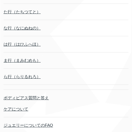
た行（たちつてと）
な行（なにぬねの）
は行（はひふへほ）
ま行（まみむめも）
ら行（らりるれろ）
ボディピアス質問と答え
ケアについて
ジュエリーについてのFAQ