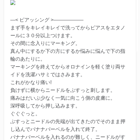
—< ピアッシング >——————
まず手をキレイキレイで洗ってからピアスをエタノ
ールに３０分以上つけます。
その間に念入りにマーキング。
真ん中にするか下の方にするか悩みに悩んで下の指
輪のあたりに。
マーキングを終えてからオロナインを軽く塗り両サ
イドを洗濯ハサミではさみます。
これがかなり痛い!
負けずに横からニードルをぶすっと刺します。
痛みはだいぶ少なく一気に向こう側の皮膚に。
深呼吸してから押し込みます。
ぐぐぐっと。
ぶすっとニードルの先端が出てきたのでそのまま押
し込んでバナナバーベルを入れて終了。
バナナバーベルを入れるのが難しく、ニードルがす