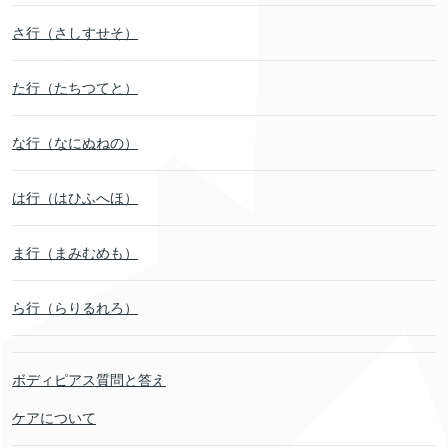
さ行（さしすせそ）
た行（たちつてと）
な行（なにぬねの）
は行（はひふへほ）
ま行（まみむめも）
ら行（らりるれろ）
ボディピアス質問と答え
ケアについて