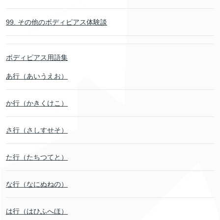
99. その他のボディピアス体験談
ボディピアス用語集
あ行（あいうえお）
か行（かきくけこ）
さ行（さしすせそ）
た行（たちつてと）
な行（なにぬねの）
は行（はひふへほ）