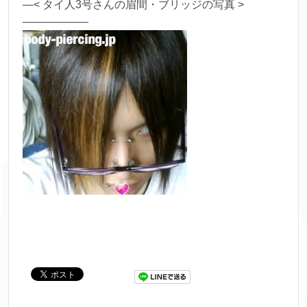
—< タイ人3号さんの眉間・ブリッジの写真 >
——————