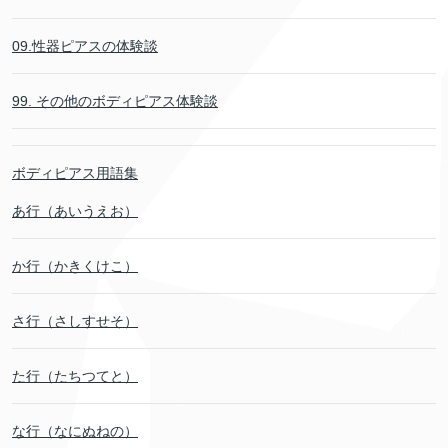
09.性器ピアスの体験談
99. その他のボディピアス体験談
ボディピアス用語集
あ行（あいうえお）
か行（かきくけこ）
さ行（さしすせそ）
た行（たちつてと）
な行（なにぬねの）