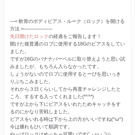
—< 軟骨のボディピアス・ルーク（ロック）を開ける
方法 >——————
先日開けたロック
の経過をご報告します！
開けた後普通のロブに使用する18Gのピアスをしてい
ました。
ですが16Gのバナナバーベルに取り替えようと思い試
みましたが、もちろん入らなかったです。
しょうがないのでロブに使用するとーぴを思いっき
りぶちこみました。
それから３日くらいしてから再度チャレンジしたと
ころ、するする入ってくれました(*^^*)
ですが上から下にピアスをいれたためキャッチをす
るのにかなり苦戦しました。
ピアスをいれる時は下から上の方がいいですね(^ω^)
今は腫れもひいて順調です。
やっぱロックはめっちゃ可愛いです(´・ω・`)☆