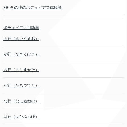
99. その他のボディピアス体験談
ボディピアス用語集
あ行（あいうえお）
か行（かきくけこ）
さ行（さしすせそ）
た行（たちつてと）
な行（なにぬねの）
は行（はひふへほ）