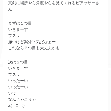
真剣に場所やら角度やらを見てくれるピアッサーさ
ん
まずは１つ目
いきまーす
ブスッ！
痛いけど案外平気だなぁー
これなら２つ目も大丈夫かも…
次は２つ目
いきまーす
ブスッ！
いったーい！！
いったーい！！
いでー！！
なんじゃこりゃー！
Σ(￣□￣;)!!