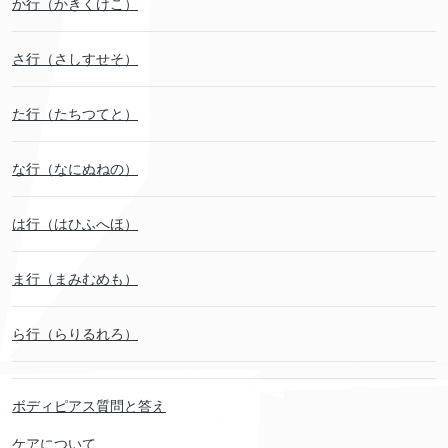
か行（かきくけこ）
さ行（さしすせそ）
た行（たちつてと）
な行（なにぬねの）
は行（はひふへほ）
ま行（まみむめも）
ら行（らりるれろ）
ボディピアス質問と答え
ケアについて