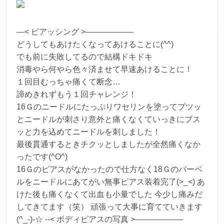
—< ピアッシング >——————
どうしてもあけたくなってあけることに(^^)
でも前に失敗してるので結構ドキドキ
消毒やら何やら色々済ませて早速あけることに！
１回目むっちゃ痛くて断念…
諦めきれずもう１回チャレンジ！
16Ｇのニードルにたっぷりワセリンを塗ってプツッ
とニードルが刺さり意外と痛くなくていっきにブス
ッと力を込めてニードルを刺しました！
最後貫通するときチクッとしましたが全然痛くなか
ったです(^O^)
16Ｇのピアスがなかったので仕方なく18Ｇのバーベ
ルをニードルにあてがい無事ピアス装着完了(>_<) あ
けた後も痛くなくて出血も小量でした 今少し痛みだ
してきてます（笑） 頑張って大事に育てていきます
(^_-)-☆ --< ボディピアスの写真 >——————