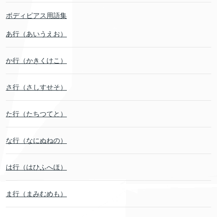
ボディピアス用語集
あ行（あいうえお）
か行（かきくけこ）
さ行（さしすせそ）
た行（たちつてと）
な行（なにぬねの）
は行（はひふへほ）
ま行（まみむめも）