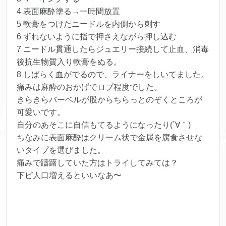
4 表面麻酔塗る→一時間放置
5 軟膏をつけたニードルを内側から刺す
6 ずれないように指で押さえながら押し込む
7 ニードル貫通したらジュエリー接続して止血、消毒
後抗生物質入り軟膏をぬる。
8 しばらく血がでるので、ライナーをしいてました。
痛みは麻酔のおかげでロブ程度でした。
きらきらバーベルが股からちらっとのぞくところが
可愛いです。
自分のあそこに自信もてるようになったり(´∀｀)
ちなみに表面麻酔はクリーム状で金属を腐食させな
いタイプを選びました。
痛みで躊躇していた方はトライしてみては？
下ピ人口増えるといいなあ〜