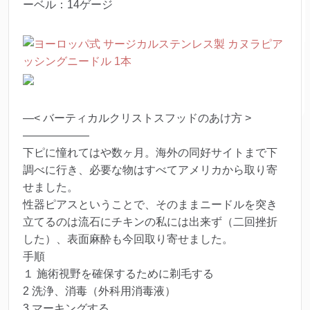
ーベル：14ゲージ
—< バーティカルクリストスフッドのあけ方 >
——————
下ピに憧れてはや数ヶ月。海外の同好サイトまで下
調べに行き、必要な物はすべてアメリカから取り寄
せました。
性器ピアスということで、そのままニードルを突き
立てるのは流石にチキンの私には出来ず（二回挫折
した）、表面麻酔も今回取り寄せました。
手順
１ 施術視野を確保するために剃毛する
2 洗浄、消毒（外科用消毒液）
3 マーキングする