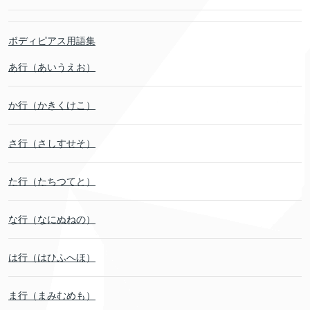
ボディピアス用語集
あ行（あいうえお）
か行（かきくけこ）
さ行（さしすせそ）
た行（たちつてと）
な行（なにぬねの）
は行（はひふへほ）
ま行（まみむめも）