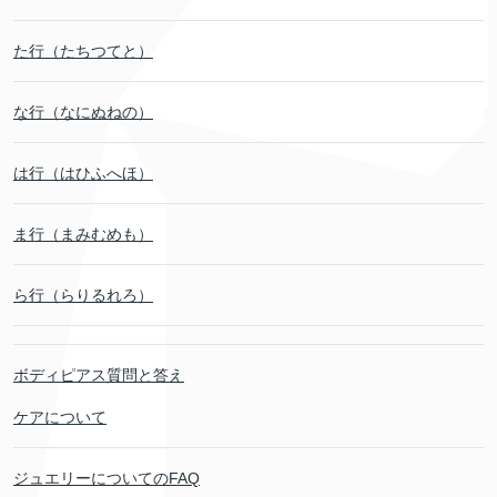
た行（たちつてと）
な行（なにぬねの）
は行（はひふへほ）
ま行（まみむめも）
ら行（らりるれろ）
ボディピアス質問と答え
ケアについて
ジュエリーについてのFAQ