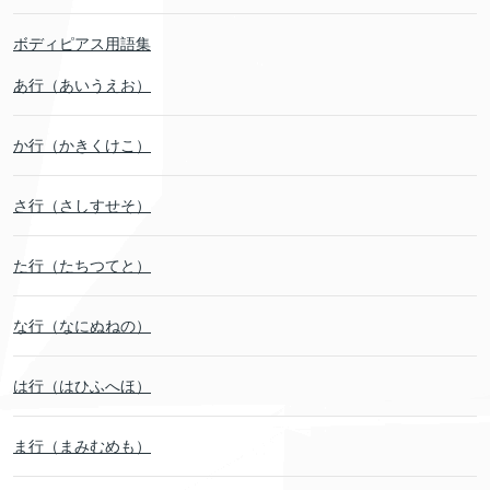
ボディピアス用語集
あ行（あいうえお）
か行（かきくけこ）
さ行（さしすせそ）
た行（たちつてと）
な行（なにぬねの）
は行（はひふへほ）
ま行（まみむめも）