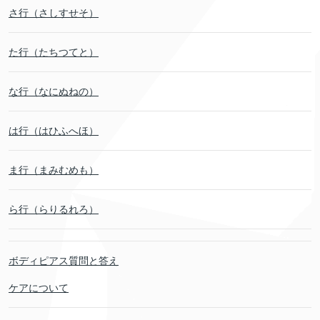
さ行（さしすせそ）
た行（たちつてと）
な行（なにぬねの）
は行（はひふへほ）
ま行（まみむめも）
ら行（らりるれろ）
ボディピアス質問と答え
ケアについて